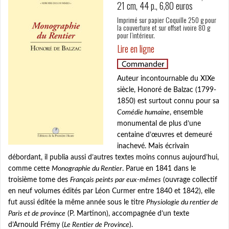
p
21 cm, 44 p., 6,80 euros
a
Imprimé sur papier Coquille 250 g pour
l
la couverture et sur offset ivoire 80 g
pour l’intérieur.
Lire en ligne
Auteur incontournable du XIXe
siècle, Honoré de Balzac (1799-
1850) est surtout connu pour sa
Comédie humaine
, ensemble
monumental de plus d’une
centaine d’œuvres et demeuré
inachevé. Mais écrivain
débordant, il publia aussi d’autres textes moins connus aujourd’hui,
comme cette
Monographie du Rentier
. Parue en 1841 dans le
troisième tome des
Français peints par eux-mêmes
(ouvrage collectif
en neuf volumes édités par Léon Curmer entre 1840 et 1842), elle
fut aussi éditée la même année sous le titre
Physiologie du rentier de
Paris et de province
(P. Martinon), accompagnée d’un texte
d’Arnould Frémy (
Le Rentier de Province
).