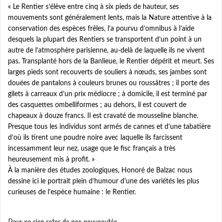
« Le Rentier s’élève entre cinq à six pieds de hauteur, ses
mouvements sont généralement lents, mais la Nature attentive à la
conservation des espèces frêles, l’a pourvu d’omnibus à l’aide
desquels la plupart des Rentiers se transportent d’un point à un
autre de l’atmosphère parisienne, au-delà de laquelle ils ne vivent
pas. Transplanté hors de la Banlieue, le Rentier dépérit et meurt. Ses
larges pieds sont recouverts de souliers à nœuds, ses jambes sont
douées de pantalons à couleurs brunes ou roussâtres ; il porte des
gilets à carreaux d’un prix médiocre ; à domicile, il est terminé par
des casquettes ombelliformes ; au dehors, il est couvert de
chapeaux à douze francs. Il est cravaté de mousseline blanche.
Presque tous les individus sont armés de cannes et d’une tabatière
d’où ils tirent une poudre noire avec laquelle ils farcissent
incessamment leur nez, usage que le fisc français a très
heureusement mis à profit. »
À la manière des études zoologiques, Honoré de Balzac nous
dessine ici le portrait plein d’humour d’une des variétés les plus
curieuses de l’espèce humaine : le Rentier.