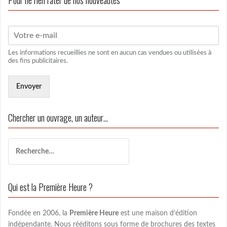
Pour ne rien rater de nos nouveautés
Les informations recueillies ne sont en aucun cas vendues ou utilisées à
des fins publicitaires.
Envoyer
Chercher un ouvrage, un auteur…
R
e
c
h
Qui est la Première Heure ?
e
r
c
Fondée en 2006, la
Première Heure
est une maison d’édition
h
indépendante. Nous rééditons sous forme de brochures des textes