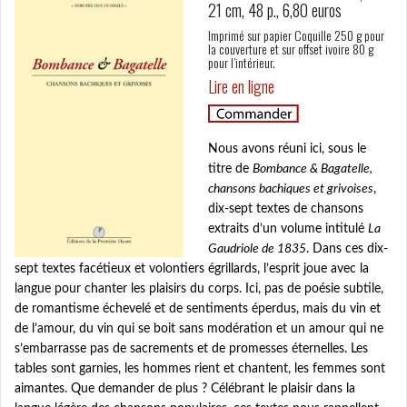
p
21 cm, 48 p., 6,80 euros
a
Imprimé sur papier Coquille 250 g pour
l
la couverture et sur offset ivoire 80 g
pour l’intérieur.
Lire en ligne
Nous avons réuni ici, sous le
titre de
Bombance & Bagatelle,
chansons bachiques et grivoises
,
dix-sept textes de chansons
extraits d’un volume intitulé
La
Gaudriole de 1835
. Dans ces dix-
sept textes facétieux et volontiers égrillards, l’esprit joue avec la
langue pour chanter les plaisirs du corps. Ici, pas de poésie subtile,
de romantisme échevelé et de sentiments éperdus, mais du vin et
de l’amour, du vin qui se boit sans modération et un amour qui ne
s’embarrasse pas de sacrements et de promesses éternelles. Les
tables sont garnies, les hommes rient et chantent, les femmes sont
aimantes. Que demander de plus ? Célébrant le plaisir dans la