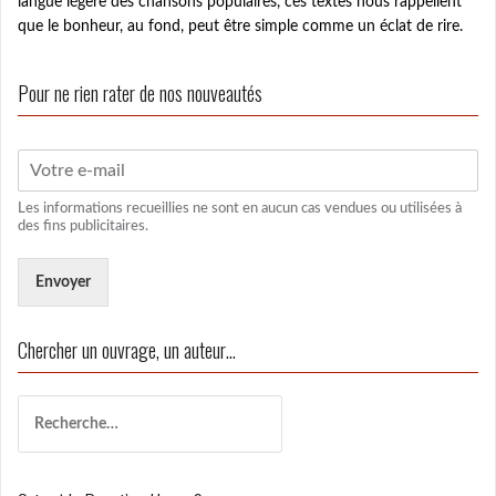
langue légère des chansons populaires, ces textes nous rappellent
que le bonheur, au fond, peut être simple comme un éclat de rire.
Pour ne rien rater de nos nouveautés
Les informations recueillies ne sont en aucun cas vendues ou utilisées à
des fins publicitaires.
Envoyer
Chercher un ouvrage, un auteur…
R
e
c
h