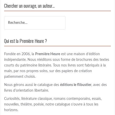
Chercher un ouvrage, un auteur…
R
e
c
h
Qui est la Première Heure ?
e
r
c
Fondée en 2006, la
Première Heure
est une maison d’édition
h
indépendante. Nous rééditons sous forme de brochures des textes
e
courts du patrimoine littéraire. Tous nos livres sont fabriqués à la
r
main, par nos propres soins, sur des papiers de création
patiemment choisis.
:
Nous gérons aussi le catalogue des
éditions le flibustier
, avec des
livres d’orientation libertaire.
Curiosités, littérature classique, romans contemporains, essais,
nouvelles, théâtre, poésie, notre catalogue s’ouvre à tous les
horizons.