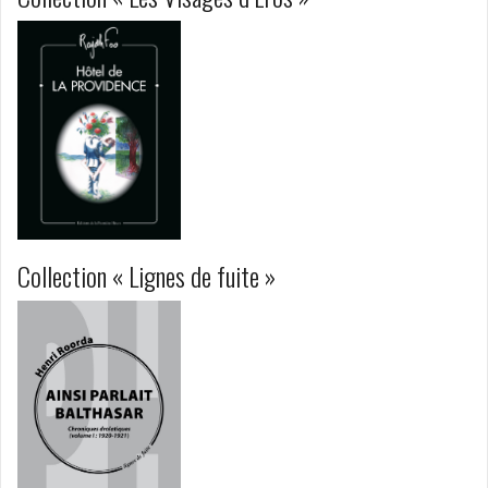
p
a
l
Collection « Lignes de fuite »