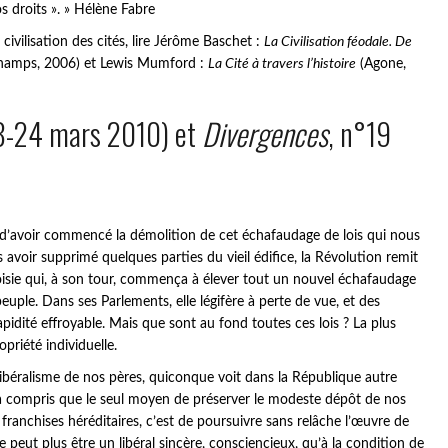
s droits ». » Hélène Fabre
civilisation des cités, lire Jérôme Baschet :
La Civilisation féodale. De
hamps, 2006) et Lewis Mumford :
La Cité à travers l’histoire
(Agone,
18-24 mars 2010) et
Divergences
, n°19
 d’avoir commencé la démolition de cet échafaudage de lois qui nous
ès avoir supprimé quelques parties du vieil édifice, la Révolution remit
eoisie qui, à son tour, commença à élever tout un nouvel échafaudage
euple. Dans ses Parlements, elle légifère à perte de vue, et des
dité effroyable. Mais que sont au fond toutes ces lois ? La plus
opriété individuelle.
ibéralisme de nos pères, quiconque voit dans la République autre
a compris que le seul moyen de préserver le modeste dépôt de nos
 franchises héréditaires, c’est de poursuivre sans relâche l’œuvre de
e peut plus être un libéral sincère, consciencieux, qu’à la condition de