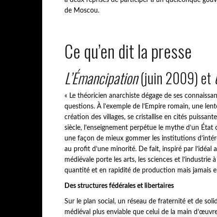
à deux reprises de participer à un quelconque gou
de Moscou.
Ce qu’en dit la presse
L’Émancipation
(juin 2009) et
« Le théoricien anarchiste dégage de ses connaissa
questions. À l’exemple de l’Empire romain, une lente
création des villages, se cristallise en cités puissan
siècle, l’enseignement perpétue le mythe d’un État
une façon de mieux gommer les institutions d’intérê
au profit d’une minorité. De fait, inspiré par l’idéal 
médiévale porte les arts, les sciences et l’industr
quantité et en rapidité de production mais jamais en
Des structures fédérales et libertaires
Sur le plan social, un réseau de fraternité et de soli
médiéval plus enviable que celui de la main d’œuvr