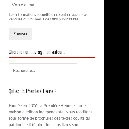
Les informations recueillies ne sont en aucun cas
vendues ou utilisées à des fins publicitaires.
Envoyer
Chercher un ouvrage, un auteur…
R
e
c
h
Qui est la Première Heure ?
e
r
c
Fondée en 2006, la
Première Heure
est une
h
maison d’édition indépendante. Nous rééditons
e
sous forme de brochures des textes courts du
r
patrimoine littéraire. Tous nos livres sont