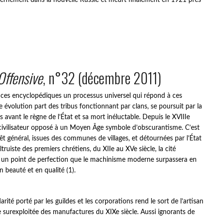
vernement dans la nouvelle Russie et meurt finalement en 1921 près
Offensive
, n°32 (décembre 2011)
nces encyclopédiques un processus universel qui répond à ces
 évolution part des tribus fonctionnant par clans, se poursuit par la
tes avant le règne de l’État et sa mort inéluctable. Depuis le XVIIIe
 civilisateur opposé à un Moyen Âge symbole d’obscurantisme. C’est
t général, issues des communes de villages, et détournées par l’État
altruiste des premiers chrétiens, du XIIe au XVe siècle, la cité
ie à un point de perfection que le machinisme moderne surpassera en
 beauté et en qualité (1).
darité porté par les guildes et les corporations rend le sort de l’artisan
e surexploitée des manufactures du XIXe siècle. Aussi ignorants de