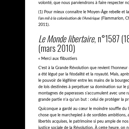
volonté, que nous parviendrons à faire respecter no
(1) Pour mieux connaître le Moyen-Âge rebelle et la 
l’an mil à la colonisation de l’Amérique
(Flammarion, C
2011).
Le Monde libertaire
, n°1587 (
(mars 2010)
« Merci aux flibustiers
C’est à la Grande Révolution que revient l’honneur
a été légué par la féodalité et la royauté. Mais, apr
le pouvoir de légiférer entre les mains de la bourg
de lois destinées à perpétuer sa domination sur le p
montagnes de paperasses s’accumulent avec une rapi
grande partie n’a qu’un but : celui de protéger la pr
Quiconque a gardé au cœur le moindre souffle du l
chose que le marchepied à de sordides ambitions, 
libertés acquises, le patrimoine si peu ample de nos
justice sociale de la Révolution. À cette heure, on n