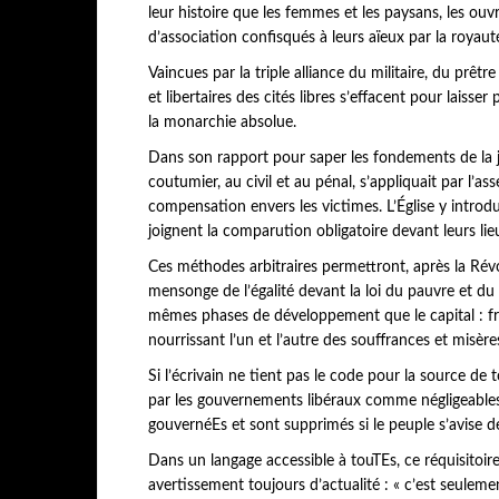
leur histoire que les femmes et les paysans, les ouv
d’association confisqués à leurs aïeux par la royaut
Vaincues par la triple alliance du militaire, du prêtr
et libertaires des cités libres s’effacent pour laiss
la monarchie absolue.
Dans son rapport pour saper les fondements de la ju
coutumier, au civil et au pénal, s’appliquait par l’a
compensation envers les victimes. L’Église y introdu
joignent la comparution obligatoire devant leurs li
Ces méthodes arbitraires permettront, après la Révo
mensonge de l’égalité devant la loi du pauvre et du ri
mêmes phases de développement que le capital : frè
nourrissant l’un et l’autre des souffrances et misère
Si l’écrivain ne tient pas le code pour la source de t
par les gouvernements libéraux comme négligeables.
gouvernéEs et sont supprimés si le peuple s’avise de 
Dans un langage accessible à touTEs, ce réquisitoire
avertissement toujours d’actualité : « c’est seule