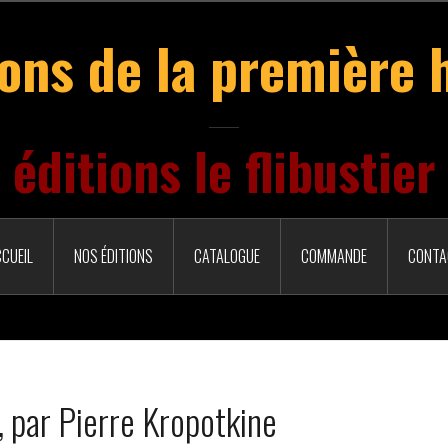
ions de la première 
éditions le flibustier
CUEIL
NOS ÉDITIONS
CATALOGUE
COMMANDE
CONTA
e, par Pierre Kropotkine