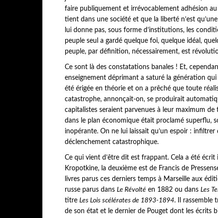
faire publiquement et irrévocablement adhésion au p
tient dans une société et que la liberté n’est qu’un
lui donne pas, sous forme d’institutions, les conditio
peuple seul a gardé quelque foi, quelque idéal, quel
peuple, par définition, nécessairement, est révolutio
Ce sont là des constatations banales ! Et, cependant, i
enseignement déprimant a saturé la génération qui pas
été érigée en théorie et on a prêché que toute réali
catastrophe, annonçait-on, se produirait automatiqu
capitalistes seraient parvenues à leur maximum de te
dans le plan économique était proclamé superflu, son
inopérante. On ne lui laissait qu’un espoir : infiltre
déclenchement catastrophique.
Ce qui vient d’être dit est frappant. Cela a été écrit
Kropotkine, la deuxième est de Francis de Pressensé, 
livres parus ces derniers temps à Marseille aux éditi
russe parus dans
Le Révolté
en 1882 ou dans
Les T
titre
Les Lois scélérates de 1893-1894
. Il rassemble 
de son état et le dernier de Pouget dont les écrits