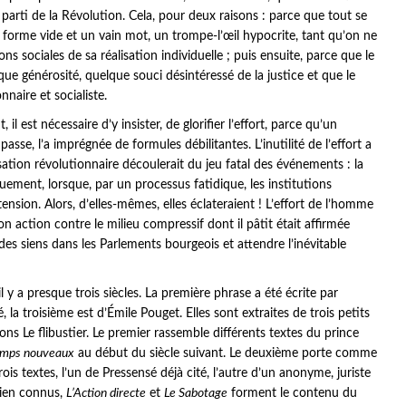
arti de la Révolution. Cela, pour deux raisons : parce que tout se
e forme vide et un vain mot, un trompe-l’œil hypocrite, tant qu’on ne
ns sociales de sa réalisation individuelle ; puis ensuite, parce que le
que générosité, quelque souci désintéressé de la justice et que le
nnaire et socialiste.
l est nécessaire d’y insister, de glorifier l’effort, parce qu’un
se, l’a imprégnée de formules débilitantes. L’inutilité de l’effort a
sation révolutionnaire découlerait du jeu fatal des événements : la
ement, lorsque, par un processus fatidique, les institutions
nsion. Alors, d’elles-mêmes, elles éclateraient ! L’effort de l’homme
 action contre le milieu compressif dont il pâtit était affirmée
r des siens dans les Parlements bourgeois et attendre l’inévitable
 il y a presque trois siècles. La première phrase a été écrite par
la troisième est d’Émile Pouget. Elles sont extraites de trois petits
ons Le flibustier. Le premier rassemble différents textes du prince
emps nouveaux
au début du siècle suivant. Le deuxième porte comme
trois textes, l’un de Pressensé déjà cité, l’autre d’un anonyme, juriste
 bien connus,
L’Action directe
et
Le Sabotage
forment le contenu du