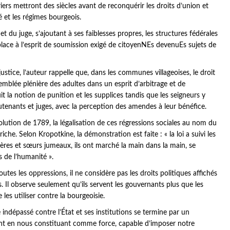
riers mettront des siècles avant de reconquérir les droits d’union et
é et les régimes bourgeois.
e et du juge, s’ajoutant à ses faiblesses propres, les structures fédérales
er place à l’esprit de soumission exigé de citoyenNEs devenuEs sujets de
stice, l’auteur rappelle que, dans les communes villageoises, le droit
ssemblée plénière des adultes dans un esprit d’arbitrage et de
it la notion de punition et les supplices tandis que les seigneurs y
eutenants et juges, avec la perception des amendes à leur bénéfice.
lution de 1789, la légalisation de ces régressions sociales au nom du
che. Selon Kropotkine, la démonstration est faite : « la loi a suivi les
res et sœurs jumeaux, ils ont marché la main dans la main, se
s de l’humanité ».
outes les oppressions, il ne considère pas les droits politiques affichés
 Il observe seulement qu’ils servent les gouvernants plus que les
les utiliser contre la bourgeoisie.
 indépassé contre l’État et ses institutions se termine par un
ment en nous constituant comme force, capable d’imposer notre