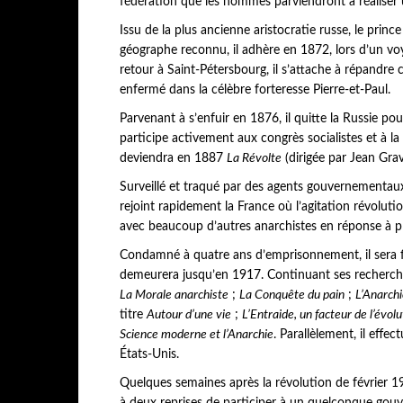
fédération que les hommes parviendront à réaliser 
Issu de la plus ancienne aristocratie russe, le pri
géographe reconnu, il adhère en 1872, lors d’un voy
retour à Saint-Pétersbourg, il s’attache à répandre c
enfermé dans la célèbre forteresse Pierre-et-Paul.
Parvenant à s’enfuir en 1876, il quitte la Russie pour
participe activement aux congrès socialistes et à l
deviendra en 1887
La Révolte
(dirigée par Jean Grav
Surveillé et traqué par des agents gouvernementaux,
rejoint rapidement la France où l’agitation révolution
avec beaucoup d’autres anarchistes en réponse à pl
Condamné à quatre ans d’emprisonnement, il sera fin
demeurera jusqu’en 1917. Continuant ses recherches 
La Morale anarchiste
;
La Conquête du pain
;
L’Anarchi
titre
Autour d’une vie
;
L’Entraide, un facteur de l’évolu
Science moderne et l’Anarchie
. Parallèlement, il eff
États-Unis.
Quelques semaines après la révolution de février 191