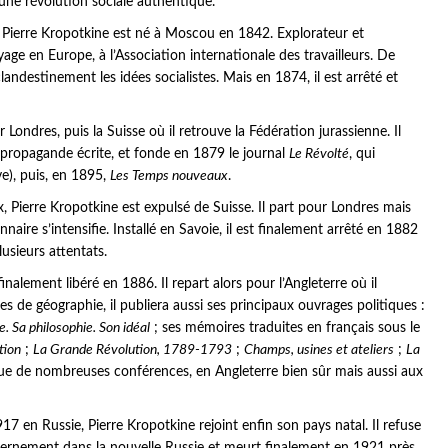
une révolution sociale authentique.
nce Pierre Kropotkine est né à Moscou en 1842. Explorateur et
age en Europe, à l’Association internationale des travailleurs. De
landestinement les idées socialistes. Mais en 1874, il est arrêté et
 Londres, puis la Suisse où il retrouve la Fédération jurassienne. Il
a propagande écrite, et fonde en 1879 le journal
Le Révolté
, qui
e), puis, en 1895,
Les Temps nouveaux
.
 Pierre Kropotkine est expulsé de Suisse. Il part pour Londres mais
naire s’intensifie. Installé en Savoie, il est finalement arrêté en 1882
usieurs attentats.
alement libéré en 1886. Il repart alors pour l’Angleterre où il
de géographie, il publiera aussi ses principaux ouvrages politiques :
e. Sa philosophie. Son idéal
; ses mémoires traduites en français sous le
tion
;
La Grande Révolution, 1789-1793
;
Champs, usines et ateliers
;
La
ectue de nombreuses conférences, en Angleterre bien sûr mais aussi aux
7 en Russie, Pierre Kropotkine rejoint enfin son pays natal. Il refuse