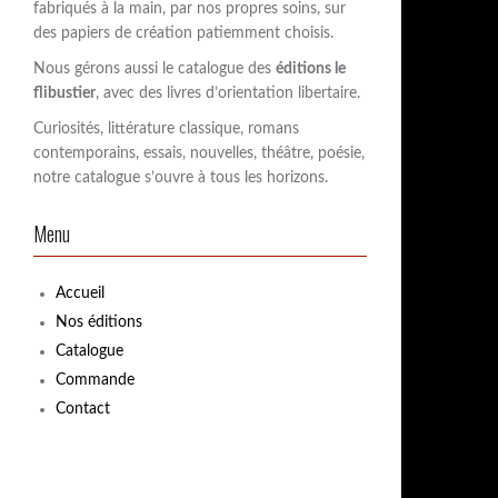
fabriqués à la main, par nos propres soins, sur
:
des papiers de création patiemment choisis.
Nous gérons aussi le catalogue des
éditions le
flibustier
, avec des livres d’orientation libertaire.
Curiosités, littérature classique, romans
contemporains, essais, nouvelles, théâtre, poésie,
notre catalogue s’ouvre à tous les horizons.
Menu
Accueil
Nos éditions
Catalogue
Commande
Contact