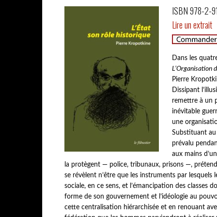
p
ISBN 978-2-918
a
Lire un extrait
l
Dans les quatre
L’Organisation d
Pierre Kropotki
Dissipant l’ill
remettre à un 
inévitable gue
une organisati
Substituant au p
prévalu pendant 
aux mains d’une
la protègent — police, tribunaux, prisons —, prétenda
se révèlent n’être que les instruments par lesquels l
sociale, en ce sens, et l’émancipation des classes d
forme de son gouvernement et l’idéologie au pouvoir
cette centralisation hiérarchisée et en renouant avec