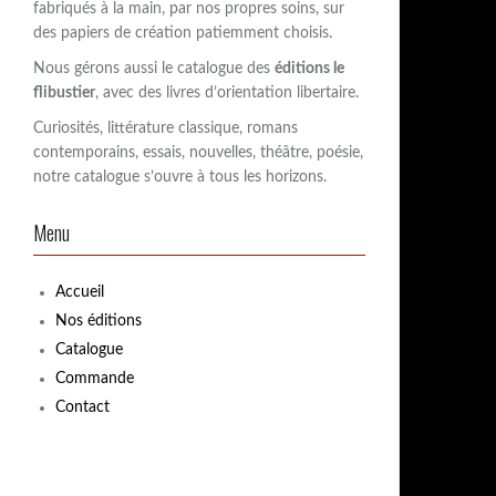
fabriqués à la main, par nos propres soins, sur
:
des papiers de création patiemment choisis.
Nous gérons aussi le catalogue des
éditions le
flibustier
, avec des livres d’orientation libertaire.
Curiosités, littérature classique, romans
contemporains, essais, nouvelles, théâtre, poésie,
notre catalogue s’ouvre à tous les horizons.
Menu
Accueil
Nos éditions
Catalogue
Commande
Contact