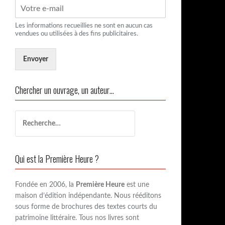
Les informations recueillies ne sont en aucun cas
vendues ou utilisées à des fins publicitaires.
Envoyer
Chercher un ouvrage, un auteur…
R
e
c
h
Qui est la Première Heure ?
e
r
c
Fondée en 2006, la
Première Heure
est une
h
maison d’édition indépendante. Nous rééditons
e
sous forme de brochures des textes courts du
r
patrimoine littéraire. Tous nos livres sont