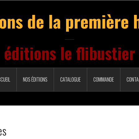
ions de la première 
éditions le flibustier
CUEIL
NOS ÉDITIONS
CATALOGUE
COMMANDE
CONTA
es